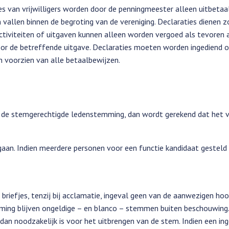
es van vrijwilligers worden door de penningmeester alleen uitbetaal
 vallen binnen de begroting van de vereniging. Declaraties dienen z
activiteiten of uitgaven kunnen alleen worden vergoed als tevoren 
oor de betreffende uitgave. Declaraties moeten worden ingediend 
n voorzien van alle betaalbewijzen.
 de stemgerechtigde ledenstemming, dan wordt gerekend dat het v
an. Indien meerdere personen voor een functie kandidaat gesteld 
iefjes, tenzij bij acclamatie, ingeval geen van de aanwezigen hoo
ming blijven ongeldige – en blanco – stemmen buiten beschouwing.
 dan noodzakelijk is voor het uitbrengen van de stem. Indien een in