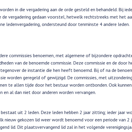
rden in die vergadering aan de orde gesteld en behandeld. Bij ied
e de vergadering gedaan voorstel, hetwelk rechtstreeks met het aa
ne ledenvergadering, ondersteund door tenminste 4 andere leden.
rdere commissies benoemen, met algemene of bijzondere opdracht
egdheden van de benoemde commissie. Deze commissie en de door h
k tegenover de instantie die hen heeft benoemd. Bij of na de beno
sie worden geregeld of gewijzigd. De commissies, met uitzonderin
unnen te allen tijde door het bestuur worden ontbonden. Ook kunne
n en al dan niet door anderen worden vervangen.
 bestaat uit 2 leden. Deze leden hebben 2 jaar zitting; ieder jaar w
elk nieuw gekozen lid weer wordt benoemd voor een periode van 2 j
nd lid. Dit plaatsvervangend lid zal in het volgende verenigingsjaa