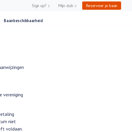
Sign up?
Mijn club
Reserveer je baan
Baanbeschikbaarheid
aanwijzingen
e vereniging
betaling
atum niet
eft voldaan.