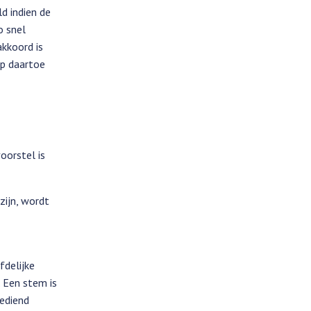
d indien de
o snel
akkoord is
op daartoe
oorstel is
zijn, wordt
fdelijke
 Een stem is
gediend