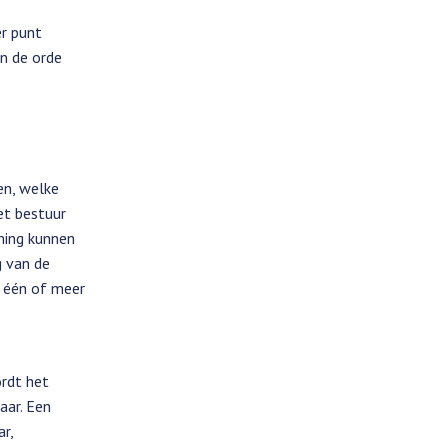
er punt
n de orde
en, welke
et bestuur
eming kunnen
g van de
n één of meer
ordt het
aar. Een
r,