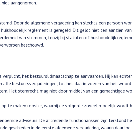
et niet aangenomen.
estemd. Door de algemene vergadering kan slechts een persoon wo
t huishoudelijk reglement is geregeld. Dit geldt niet ten aanzien van
erheid van stemmen, tenzij bij statuten of huishoudelijk regleme
s verworpen beschouwd.
 verplicht, het bestuurslidmaatschap te aanvaarden. Hij kan echter
van alle bestuursvergaderingen, tot het daarin voeren van het woord
n stem. Het stemrecht mag niet door middel van een gemachtigde w
n op te maken rooster, waarbij de volgorde zoveel mogelijk wordt 
n genoemde adviseurs. De aftredende functionarissen zijn terstond he
ende geschieden in de eerste algemene vergadering, waarin daartoe