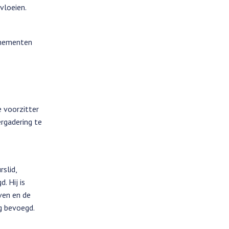
vloeien.
venementen
e voorzitter
ergadering te
slid,
. Hij is
ven en de
g bevoegd.