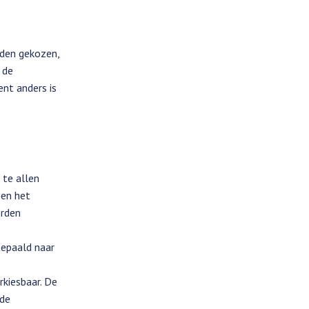
rden gekozen,
 de
nt anders is
 te allen
 en het
orden
bepaald naar
rkiesbaar. De
 de