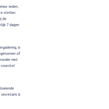
enior leden,
te stellen
j de
rlijk 7 dagen
rgadering, is
 opgenomen of
ronder niet
n voorstel
vloeiende
secretaris is