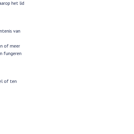
aarop het lid
ntenis van
én of meer
en fungeren
el of ten