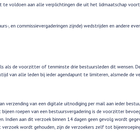
t te voldoen aan alle verplichtingen die uit het lidmaatschap voort
tuurs-, en commissievergaderingen zijnde) wedstrijden en andere e
s als de voorzitter of tenminste drie bestuursleden dit wensen. D
tijd van alle leden bij ieder agendapunt te limiteren, alsmede de v
 verzending van een digitale uitnodiging per mail aan ieder bestuur
bijeen roepen van een bestuursvergadering is de voorzitter bevoegd
en. Indien aan dit verzoek binnen 14 dagen geen gevolg wordt gege
t verzoek wordt gehouden, zijn de verzoekers zelf tot bijeenroepin