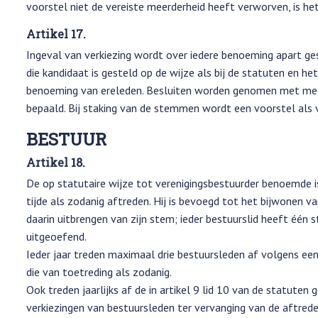
voorstel niet de vereiste meerderheid heeft verworven, is h
Artikel 17.
Ingeval van verkiezing wordt over iedere benoeming apart g
die kandidaat is gesteld op de wijze als bij de statuten en he
benoeming van ereleden. Besluiten worden genomen met meerd
bepaald. Bij staking van de stemmen wordt een voorstel al
BESTUUR
Artikel 18.
De op statutaire wijze tot verenigingsbestuurder benoemde is
tijde als zodanig aftreden. Hij is bevoegd tot het bijwonen 
daarin uitbrengen van zijn stem; ieder bestuurslid heeft éé
uitgeoefend.
Ieder jaar treden maximaal drie bestuursleden af volgens ee
die van toetreding als zodanig.
Ook treden jaarlijks af de in artikel 9 lid 10 van de statute
verkiezingen van bestuursleden ter vervanging van de aftred