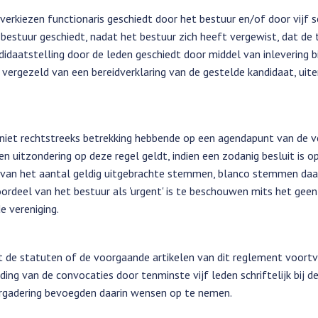
erkiezen functionaris geschiedt door het bestuur en/of door vijf s
bestuur geschiedt, nadat het bestuur zich heeft vergewist, dat de 
daatstelling door de leden geschiedt door middel van inlevering bi
, vergezeld van een bereidverklaring van de gestelde kandidaat, uite
iet rechtstreeks betrekking hebbende op een agendapunt van de ve
en uitzondering op deze regel geldt, indien een zodanig besluit is
van het aantal geldig uitgebrachte stemmen, blanco stemmen daa
oordeel van het bestuur als 'urgent' is te beschouwen mits het gee
e vereniging.
t de statuten of de voorgaande artikelen van dit reglement voort
ng van de convocaties door tenminste vijf leden schriftelijk bij de 
ergadering bevoegden daarin wensen op te nemen.