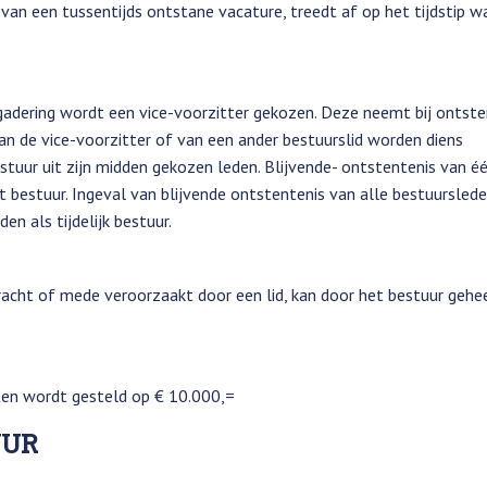
 van een tussentijds ontstane vacature, treedt af op het tijdstip w
gadering wordt een vice-voorzitter gekozen. Deze neemt bij ontste
an de vice-voorzitter of van een ander bestuurslid worden diens
ur uit zijn midden gekozen leden. Blijvende- ontstentenis van é
 bestuur. Ingeval van blijvende ontstentenis van alle bestuursled
n als tijdelijk bestuur.
racht of mede veroorzaakt door een lid, kan door het bestuur gehe
tuten wordt gesteld op € 10.000,=
UUR