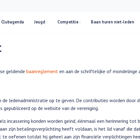
Clubagenda
Jeugd
Competitie
Baan huren niet-leden
t
atse geldende
baanreglement
en aan de schriftelijke of mondelinge 
n de ledenadministratie op te geven. De contributies worden door d
s gepubliceerd op de website van de vereniging.
els incassering konden worden geïnd, éénmaal een herinnering tot 
aan zijn betalingsverplichting heeft voldaan, is het lid vanaf die d
e oefenen totdat hij geheel aan zijn financiële verplichtingen he