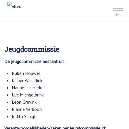
Sign up?
Mijn club
Reserveer je baan
MENU
Jeugdcommissie
De jeugdcommissie bestaat uit:
Ruben Houwer
Jasper Wisselink
Hanne ter Hedde
Luc Michgelbrink
Leon Grevink
Rianne Verboon
Judith Schigt
Verantwoordelijkheden/taken per jeugdcommissielid: